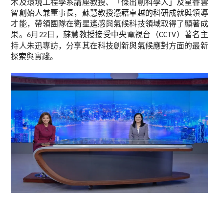
木及環境工程學系講座教授、「傑出創科學人」及星睿雲
智創始人兼董事長，蘇慧教授憑藉卓越的科研成就與領導
才能，帶領團隊在衛星遙感與氣候科技領域取得了顯著成
果。
月
日，蘇慧教授接受中央電視台（
）著名主
6
22
CCTV
持人朱迅專訪，分享其在科技創新與氣候應對方面的最新
探索與實踐
。