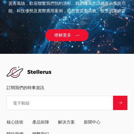
災害風險，歡迎聯繫我們預約演示。我們將為您詳細展示系統功
能、科技優勢及實際應用案例，助您實現更高效、智慧的電網管
理。
瞭解更多
訂閱我們的時事資訊
核心技術
產品矩陣
解決方案
新聞中心
關於我們
聯繫我们