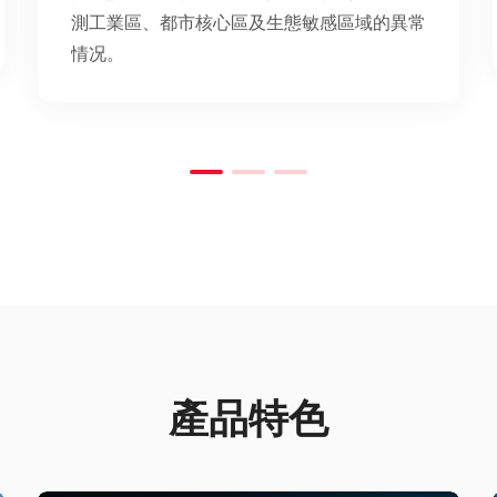
測工業區、都市核心區及生態敏感區域的異常
情况。
產品特色