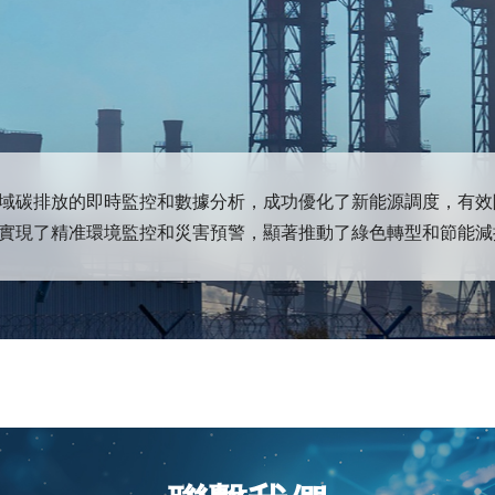
域碳排放的即時監控和數據分析，成功優化了新能源調度，有效
實現了精准環境監控和災害預警，顯著推動了綠色轉型和節能減