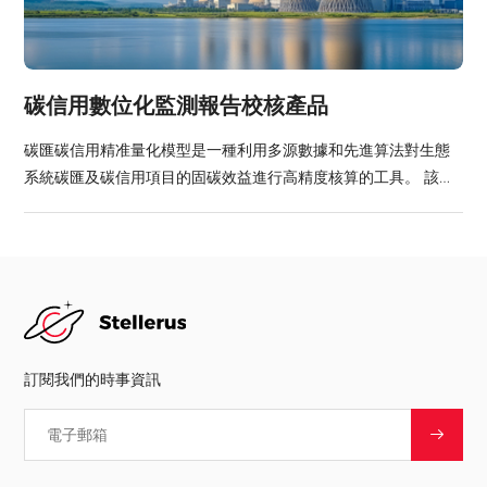
碳信用數位化監測報告校核產品
碳匯碳信用精准量化模型是一種利用多源數據和先進算法對生態
系統碳匯及碳信用項目的固碳效益進行高精度核算的工具。 該模
型旨在量化碳移除的額外性、永久性及社會效益，為碳交易、生
態補償等提供科學依據，支撐碳市場機制的公平性與透明度。
訂閱我們的時事資訊