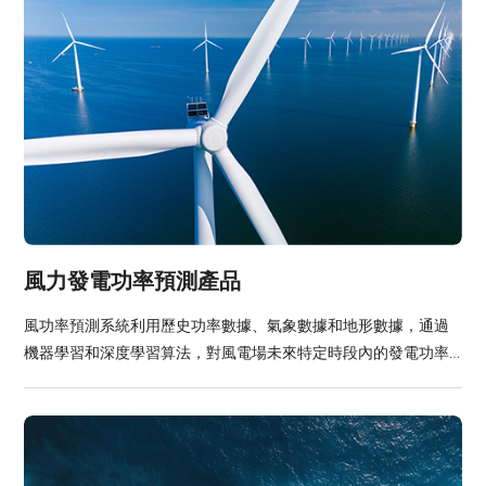
風力發電功率預測產品
風功率預測系統利用歷史功率數據、氣象數據和地形數據，通過
機器學習和深度學習算法，對風電場未來特定時段內的發電功率
進行預測，提供精准的功率預測結果。