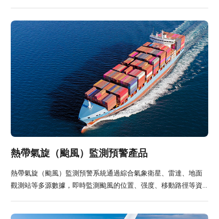
熱帶氣旋（颱風）監測預警產品
熱帶氣旋（颱風）監測預警系統通過綜合氣象衛星、雷達、地面
觀測站等多源數據，即時監測颱風的位置、强度、移動路徑等資
訊，並利用人工智慧和大數據科技進行高精度預測，提供颱風預
警訊號和防禦指引。