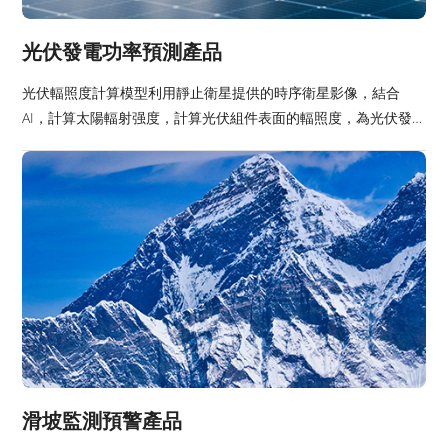
光伏發電功率預測產品
光伏輻照度計算模型利用靜止衛星提供的時序衛星影像，結合
AI，計算太陽輻射强度，計算光伏組件表面的輻照度，為光伏發
電系統的設計和運行提供數據支持。
滑坡監測預警產品