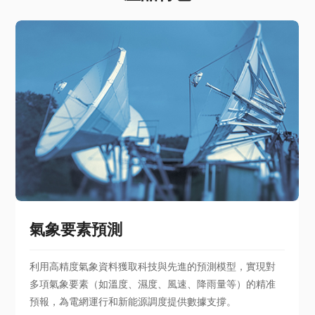
氣象要素預測
利用高精度氣象資料獲取科技與先進的預測模型，實現對
多項氣象要素（如溫度、濕度、風速、降雨量等）的精准
預報，為電網運行和新能源調度提供數據支撐。