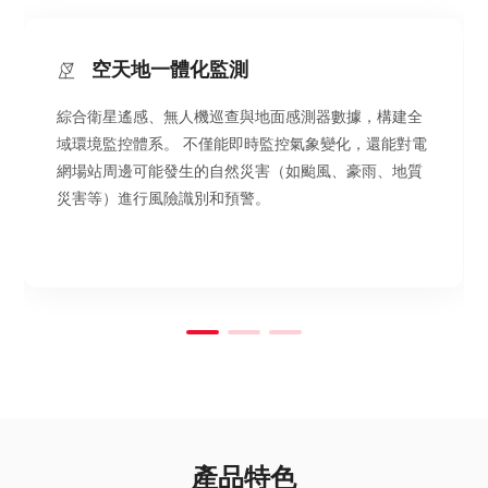
空天地一體化監測
綜合衛星遙感、無人機巡查與地面感測器數據，構建全
域環境監控體系。 不僅能即時監控氣象變化，還能對電
網場站周邊可能發生的自然災害（如颱風、豪雨、地質
災害等）進行風險識別和預警。
產品特色