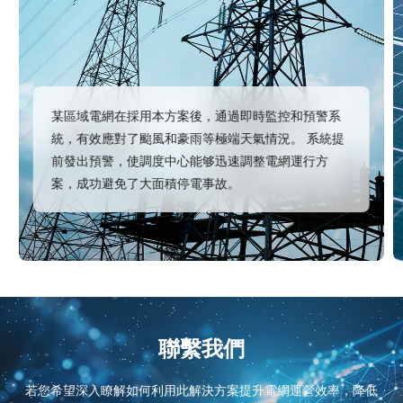
某區域電網在採用本方案後，通過即時監控和預警系
統，有效應對了颱風和豪雨等極端天氣情況。 系統提
前發出預警，使調度中心能够迅速調整電網運行方
案，成功避免了大面積停電事故。
聯繫我們
若您希望深入瞭解如何利用此解決方案提升電網運營效率，降低