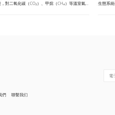
生態系統
，對二氧化碳（CO₂）、甲烷（CH₄）等溫室氣
具。 該
强度、環境濃度及進行系統性監測，為碳達峰、碳
為碳交易
提供數據支撐。 主要監測對象包括能源活動、工業
平性與透
放源，以及大氣、海洋、陸地生態系統的碳排放動
我們
聯繫我们