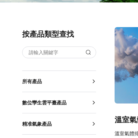
按產品類型查找
所有產品
數位孿生雲平臺產品
溫室氣
精准氣象產品
溫室氣體