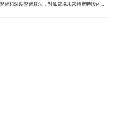
學習和深度學習算法，對風電場未來特定時段內的
進行預測，提供精准的功率預測結果。