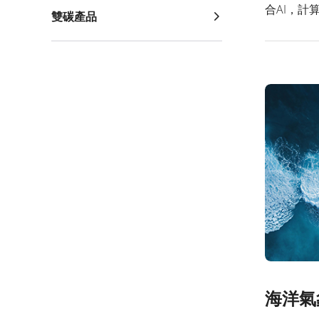
合AI，
雙碳產品
光伏發電
海洋氣