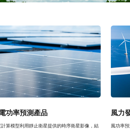
電功率預測產品
風力
度計算模型利用靜止衛星提供的時序衛星影像，結
風功率預